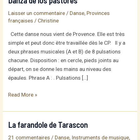
Danza de los pastores
Laisser un commentaire
/
Danse
,
Provinces
françaises
/
Christine
Cette danse nous vient de Provence. Elle est très
simple et peut donc être travaillée dès le CP. Il y a
deux phrases musicales (A et B) de 8 pulsations
chacune. Disposition : en cercle, pieds joints au
départ, on se donne les mains au niveau des
épaules. Phrase A : . Pulsations […]
Danza
Read More »
de
los
pastores
La farandole de Tarascon
21 commentaires
/
Danse
,
Instruments de musique
,