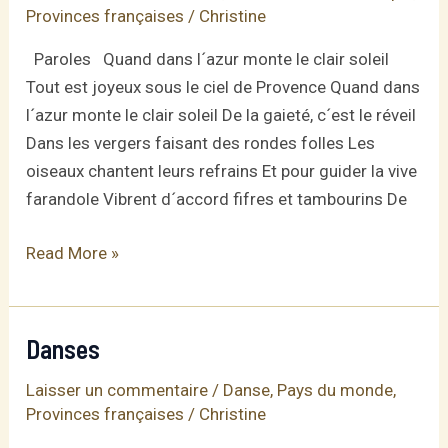
Provinces françaises
/
Christine
Paroles Quand dans l´azur monte le clair soleil
Tout est joyeux sous le ciel de Provence Quand dans
l´azur monte le clair soleil De la gaieté, c´est le réveil
Dans les vergers faisant des rondes folles Les
oiseaux chantent leurs refrains Et pour guider la vive
farandole Vibrent d´accord fifres et tambourins De
La
Read More »
farandole
de
Tarascon
Danses
Laisser un commentaire
/
Danse
,
Pays du monde
,
Provinces françaises
/
Christine