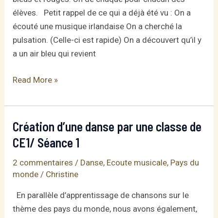
élèves. Petit rappel de ce qui a déjà été vu : On a
écouté une musique irlandaise On a cherché la
pulsation. (Celle-ci est rapide) On a découvert qu’il y
a un air bleu qui revient
Création
Read More »
d’une
danse
par
Création d’une danse par une classe de
une
CE1/ Séance 1
classe
de
2 commentaires
/
Danse
,
Ecoute musicale
,
Pays du
monde
/
Christine
CE1/
Séance
En parallèle d’apprentissage de chansons sur le
2
thème des pays du monde, nous avons également,