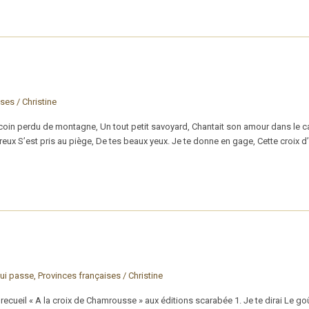
ises
/
Christine
oin perdu de montagne, Un tout petit savoyard, Chantait son amour dans le ca
ux S’est pris au piège, De tes beaux yeux. Je te donne en gage, Cette croix d’
ui passe
,
Provinces françaises
/
Christine
recueil « A la croix de Chamrousse » aux éditions scarabée 1. Je te dirai Le goû