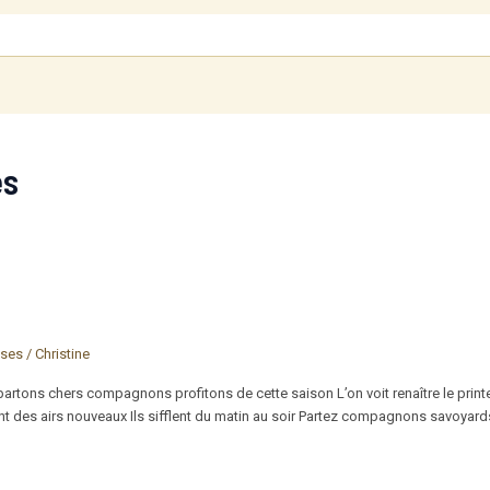
es
ises
/
Christine
artons chers compagnons profitons de cette saison L’on voit renaître le print
flaint des airs nouveaux Ils sifflent du matin au soir Partez compagnons savo