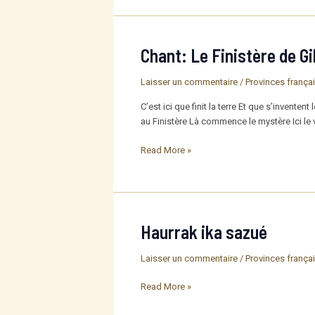
du
fifre
et
du
Chant: Le Finistère de Gi
biniou:
chanson
Laisser un commentaire
/
Provinces frança
bretonne
C’est ici que finit la terre Et que s’inventen
au Finistère Là commence le mystère Ici le v
Chant:
Read More »
Le
Finistère
de
Gil
Chovet
Haurrak ika sazué
Laisser un commentaire
/
Provinces frança
Haurrak
Read More »
ika