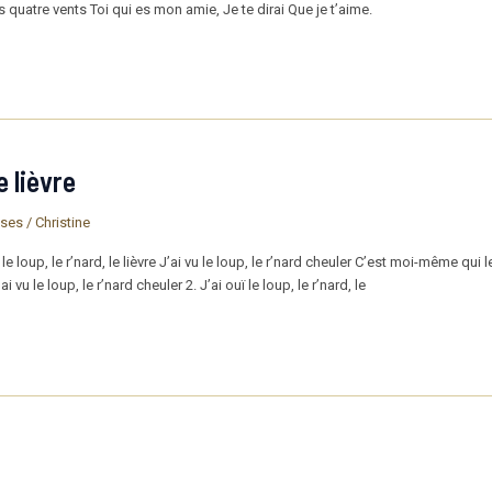
s quatre vents Toi qui es mon amie, Je te dirai Que je t’aime.
e lièvre
ises
/
Christine
oup, le r’nard, le lièvre J’ai vu le loup, le r’nard cheuler C’est moi-même qui les a
 vu le loup, le r’nard cheuler 2. J’ai ouï le loup, le r’nard, le