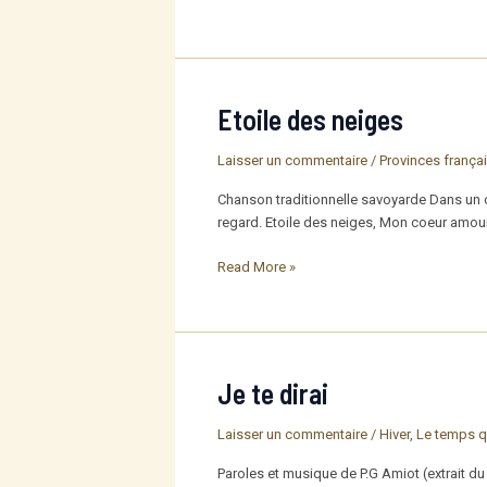
savoyards
Etoile des neiges
Laisser un commentaire
/
Provinces frança
Chanson traditionnelle savoyarde Dans un c
regard. Etoile des neiges, Mon coeur amoure
Etoile
Read More »
des
neiges
Je te dirai
Laisser un commentaire
/
Hiver
,
Le temps q
Paroles et musique de P.G Amiot (extrait du 