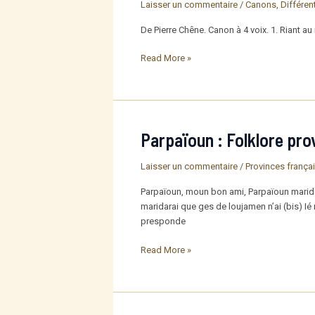
Laisser un commentaire
/
Canons
,
Différe
De Pierre Chêne. Canon à 4 voix. 1. Riant au
Le
Read More »
troubadour
Parpaïoun : Folklore pro
Laisser un commentaire
/
Provinces frança
Parpaïoun, moun bon ami, Parpaïoun marido
maridarai que ges de loujamen n’ai (bis) Ié
presponde
Parpaïoun
Read More »
:
Folklore
provençal