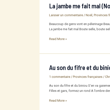
La jambe me fait mal (No
Laisser un commentaire
/
Noël
,
Provinces f
Beaucoup de gens vont en pélerinage Beaucou
La jambe me fait mal Boute selle, boute sel
La
Read More »
jambe
me
fait
mal
(Noël
Au son du fifre et du bi
de
Provence)
1 commentaire
/
Provinces françaises
/
Chr
Au son du fifre et du biniou S’en va gaieme
Filles et gars, formez un rond A l’ombre de
Au
Read More »
son