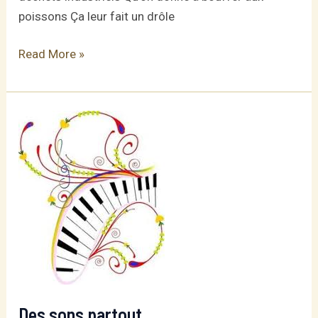
poissons Ça leur fait un drôle
Les
Read More »
océans
Des sons partout