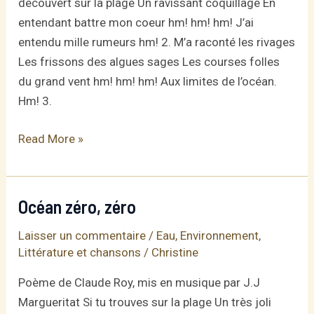
découvert sur la plage Un ravissant coquillage En
entendant battre mon coeur hm! hm! hm! J’ai
entendu mille rumeurs hm! 2. M’a raconté les rivages
Les frissons des algues sages Les courses folles
du grand vent hm! hm! hm! Aux limites de l’océan.
Hm! 3.
Le
Read More »
coquillage
–
G.
Océan zéro, zéro
Tudy
Laisser un commentaire
/
Eau
,
Environnement
,
Littérature et chansons
/
Christine
Poème de Claude Roy, mis en musique par J.J
Margueritat Si tu trouves sur la plage Un très joli