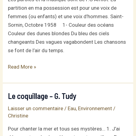
partition en ma possession est pour une voix de
femmes (ou enfants) et une voix d’hommes. Saint-
Sornin, Octobre 1958 1- Couleur des océans
Couleur des dunes blondes Du bleu des ciels
changeants Des vagues vagabondent Les chansons
se font de l’air du temps.
Couleur
Read More »
du
temps
–
Le coquillage – G. Tudy
P.G
Laisser un commentaire
/
Eau
,
Environnement
/
Amiot
Christine
Pour chanter la mer et tous ses mystères… 1. J’ai