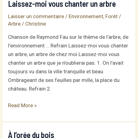
Laissez-moi vous chanter un arbre
Chanson
Laisser un commentaire
/
Environnement
,
Forêt /
de
Arbre
/
Christine
musique-
école
Chanson de Raymond Fau sur le thème de l’arbre, de
l’environnement … Refrain Laissez-moi vous chanter
un arbre, un arbre de chez moi Laissez-moi vous
chanter un arbre que je n’oublierai pas. 1. On l’avait
toujours vu dans la ville tranquille et beau
Ombrageant de ses feuilles par mille, la place du
château. Refrain 2.
Laissez-
Read More »
moi
vous
chanter
À l’orée du bois