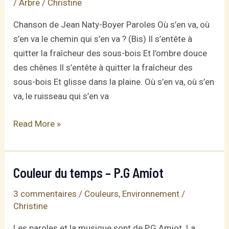
/ Arbre
/
Christine
Chanson de Jean Naty-Boyer Paroles Où s’en va, où
s’en va le chemin qui s’en va ? (Bis) Il s’entête à
quitter la fraîcheur des sous-bois Et l’ombre douce
des chênes Il s’entête à quitter la fraîcheur des
sous-bois Et glisse dans la plaine. Où s’en va, où s’en
va, le ruisseau qui s’en va
Où
Read More »
s’en
va
?
Couleur du temps – P.G Amiot
3 commentaires
/
Couleurs
,
Environnement
/
Christine
Les paroles et la musique sont de P.G Amiot. La