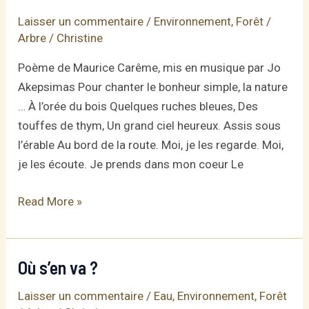
un
Laisser un commentaire
/
Environnement
,
Forêt /
arbre
Arbre
/
Christine
Poème de Maurice Carême, mis en musique par Jo
Akepsimas Pour chanter le bonheur simple, la nature
… À l’orée du bois Quelques ruches bleues, Des
touffes de thym, Un grand ciel heureux. Assis sous
l’érable Au bord de la route. Moi, je les regarde. Moi,
je les écoute. Je prends dans mon coeur Le
À
Read More »
l’orée
du
bois
Où s’en va ?
Laisser un commentaire
/
Eau
,
Environnement
,
Forêt