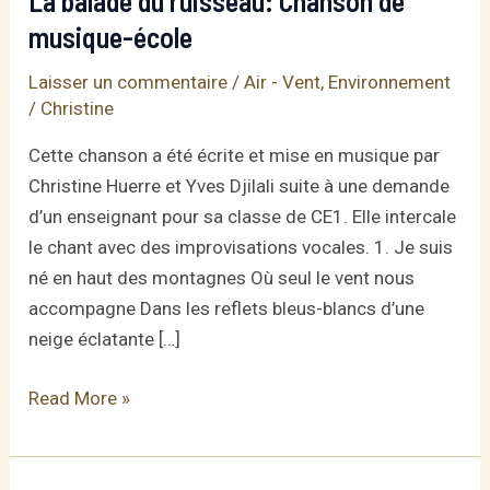
La balade du ruisseau: Chanson de
musique-école
Laisser un commentaire
/
Air - Vent
,
Environnement
/
Christine
Cette chanson a été écrite et mise en musique par
Christine Huerre et Yves Djilali suite à une demande
d’un enseignant pour sa classe de CE1. Elle intercale
le chant avec des improvisations vocales. 1. Je suis
né en haut des montagnes Où seul le vent nous
accompagne Dans les reflets bleus-blancs d’une
neige éclatante […]
La
Read More »
balade
du
ruisseau: