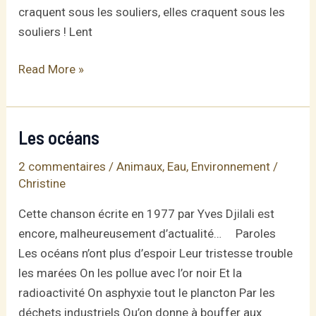
craquent sous les souliers, elles craquent sous les
souliers ! Lent
Chanson
Read More »
des
algues
Les océans
2 commentaires
/
Animaux
,
Eau
,
Environnement
/
Christine
Cette chanson écrite en 1977 par Yves Djilali est
encore, malheureusement d’actualité… Paroles
Les océans n’ont plus d’espoir Leur tristesse trouble
les marées On les pollue avec l’or noir Et la
radioactivité On asphyxie tout le plancton Par les
déchets industriels Qu’on donne à bouffer aux