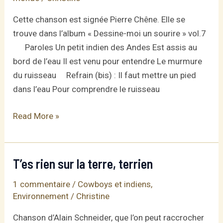
Cette chanson est signée Pierre Chêne. Elle se
trouve dans l’album « Dessine-moi un sourire » vol.7
Paroles Un petit indien des Andes Est assis au
bord de l’eau Il est venu pour entendre Le murmure
du ruisseau Refrain (bis) : Il faut mettre un pied
dans l’eau Pour comprendre le ruisseau
Un
Read More »
petit
indien
des
T’es rien sur la terre, terrien
Andes
1 commentaire
/
Cowboys et indiens
,
Environnement
/
Christine
Chanson d’Alain Schneider, que l’on peut raccrocher