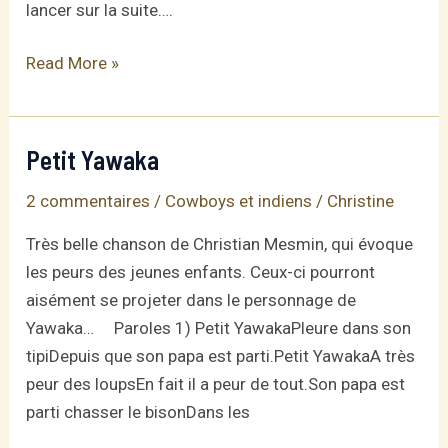
lancer sur la suite….
Le
Read More »
vieux
cow-
boy
Petit Yawaka
2 commentaires
/
Cowboys et indiens
/
Christine
Très belle chanson de Christian Mesmin, qui évoque
les peurs des jeunes enfants. Ceux-ci pourront
aisément se projeter dans le personnage de
Yawaka… Paroles 1) Petit YawakaPleure dans son
tipiDepuis que son papa est parti.Petit YawakaA très
peur des loupsEn fait il a peur de tout.Son papa est
parti chasser le bisonDans les