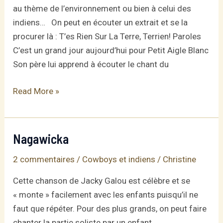
au thème de l’environnement ou bien à celui des
indiens… On peut en écouter un extrait et se la
procurer là : T’es Rien Sur La Terre, Terrien! Paroles
C’est un grand jour aujourd’hui pour Petit Aigle Blanc
Son père lui apprend à écouter le chant du
T’es
Read More »
rien
sur
la
Nagawicka
terre,
2 commentaires
/
Cowboys et indiens
/
Christine
terrien
Cette chanson de Jacky Galou est célèbre et se
« monte » facilement avec les enfants puisqu’il ne
faut que répéter. Pour des plus grands, on peut faire
chanter la partie soliste par un enfant.