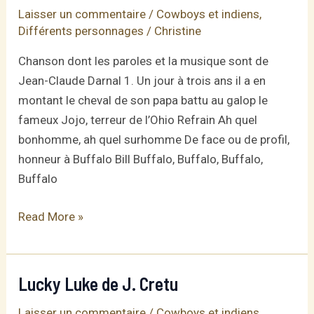
Laisser un commentaire
/
Cowboys et indiens
,
Différents personnages
/
Christine
Chanson dont les paroles et la musique sont de
Jean-Claude Darnal 1. Un jour à trois ans il a en
montant le cheval de son papa battu au galop le
fameux Jojo, terreur de l’Ohio Refrain Ah quel
bonhomme, ah quel surhomme De face ou de profil,
honneur à Buffalo Bill Buffalo, Buffalo, Buffalo,
Buffalo
Buffalo
Read More »
Bill
Lucky Luke de J. Cretu
Laisser un commentaire
/
Cowboys et indiens
,