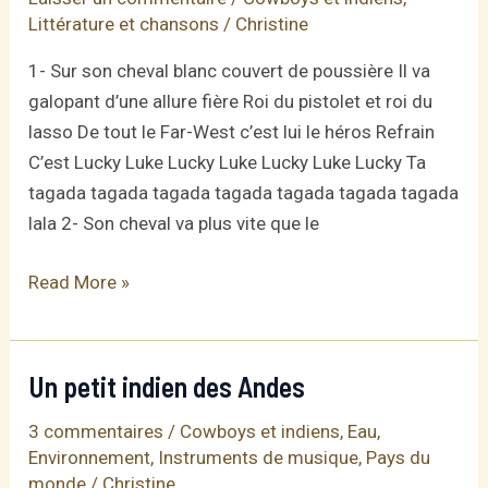
Littérature et chansons
/
Christine
1- Sur son cheval blanc couvert de poussière Il va
galopant d’une allure fière Roi du pistolet et roi du
lasso De tout le Far-West c’est lui le héros Refrain
C’est Lucky Luke Lucky Luke Lucky Luke Lucky Ta
tagada tagada tagada tagada tagada tagada tagada
lala 2- Son cheval va plus vite que le
Lucky
Read More »
Luke
de
J.
Un petit indien des Andes
Cretu
3 commentaires
/
Cowboys et indiens
,
Eau
,
Environnement
,
Instruments de musique
,
Pays du
monde
/
Christine