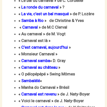
« Le bal du carnaval » de C. Cordelier
«
La ronde du carnaval
» ?
«
La vie, c’est un bal masqué
» de P. Lozère
«
Samba à Rio
» de Christine & Yves
«
Carnaval
» de M.C Clerval
« Au carnaval » de M. Vogt
« Carnaval est là »
«
C’est carnaval, aujourd’hui
»
« Monsieur Carnaval »
«
Carnaval samba
« D. Gray
«
Carnaval au château
»
« O pélopépépé » Swing Mômes
«
Sambalélé
«
« Manha do Carnaval » Brésil
«
Carnaval est revenu
» de J. Naty-Boyer
« Voici le carnaval » de J. Naty-Boyer