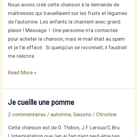
Nous avons créé cette chanson à la demande de
maîtresses qui travaillaient sur les fruits et légumes
de l’automne. Les enfants la chantent avec grand
plaisir ! Message ! Une personne m’a contactée
pour acheter la chanson, mais le mail était au spam
et je l’ai effacé. Si quelqu’un se reconnaît, il faudrait
me réécrire.
Récolte
Read More »
d’automne
Je cueille une pomme
2 commentaires
/
automne
,
Saisons
/
Christine
Cette chanson est de D. Thibon, J.F Leroux/C.Bru.
L’interprétation que j’en ai fait n’est peut-être pas