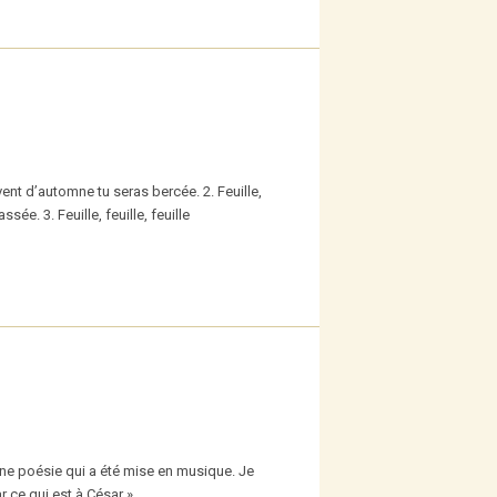
 vent d’automne tu seras bercée. 2. Feuille,
sée. 3. Feuille, feuille, feuille
’une poésie qui a été mise en musique. Je
r ce qui est à César »