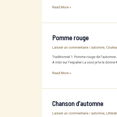
L’automne
Read More »
Pomme rouge
Laisser un commentaire
/
automne
,
Couleu
Traditionnel 1. Pomme rouge de l’automne A 
A mûri sur l’espalier La voici je te la donn
Pomme
Read More »
rouge
Chanson d’automne
Laisser un commentaire
/
automne
,
Littéra