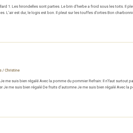
rd 1. Les hirondelles sont parties. Le brin d’herbe a froid sous les toits. Il pl
s. L’air est dur, le logis est bon. Il pleut sur les touffes d’orties Bon charbonni
s
/
Christine
 Je me suis bien régalé Avec la pomme du pommier Refrain: Il n’faut surtout pa
 Je me suis bien régalé De fruits d’automne Je me suis bien régalé Avec la po