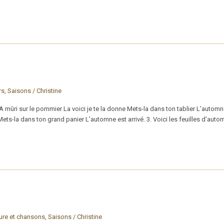
rs
,
Saisons
/
Christine
mûri sur le pommier La voici je te la donne Mets-la dans ton tablier L’automn
e Mets-la dans ton grand panier L’automne est arrivé. 3. Voici les feuilles d’aut
ture et chansons
,
Saisons
/
Christine