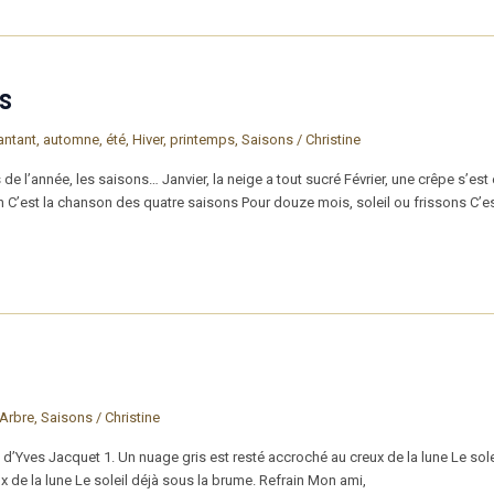
s
antant
,
automne
,
été
,
Hiver
,
printemps
,
Saisons
/
Christine
e l’année, les saisons… Janvier, la neige a tout sucré Février, une crêpe s’est 
 Refrain C’est la chanson des quatre saisons Pour douze mois, soleil ou frissons C
 Arbre
,
Saisons
/
Christine
d’Yves Jacquet 1. Un nuage gris est resté accroché au creux de la lune Le sole
 de la lune Le soleil déjà sous la brume. Refrain Mon ami,