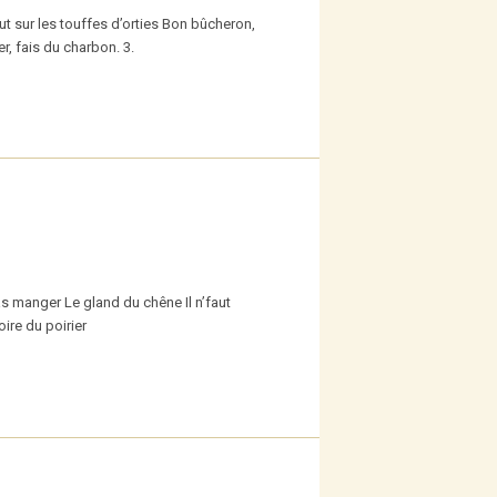
eut sur les touffes d’orties Bon bûcheron,
er, fais du charbon. 3.
s manger Le gland du chêne Il n’faut
ire du poirier