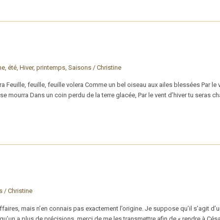
ne
,
été
,
Hiver
,
printemps
,
Saisons
/
Christine
era Feuille, feuille, feuille volera Comme un bel oiseau aux ailes blessées Par le
lle se mourra Dans un coin perdu de la terre glacée, Par le vent d’hiver tu seras chas
s
/
Christine
affaires, mais n’en connais pas exactement l’origine. Je suppose qu’il s’agit d
qu’un a plus de précisions, merci de me les transmettre afin de « rendre à Césa