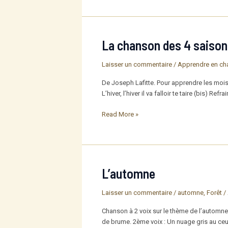
saisons
La chanson des 4 saison
Laisser un commentaire
/
Apprendre en ch
De Joseph Lafitte. Pour apprendre les mois d
L’hiver, l’hiver il va falloir te taire (bis)
La
Read More »
chanson
des
4
saisons
L’automne
Laisser un commentaire
/
automne
,
Forêt /
Chanson à 2 voix sur le thème de l’automne 
de brume. 2ème voix : Un nuage gris au ceux