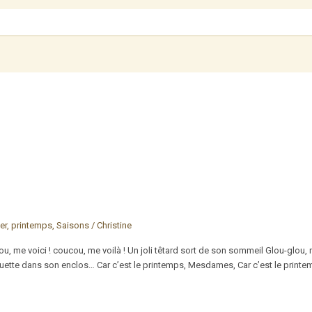
er
,
printemps
,
Saisons
/
Christine
ou, me voici ! coucou, me voilà ! Un joli têtard sort de son sommeil Glou-glou, 
iquette dans son enclos… Car c’est le printemps, Mesdames, Car c’est le printem