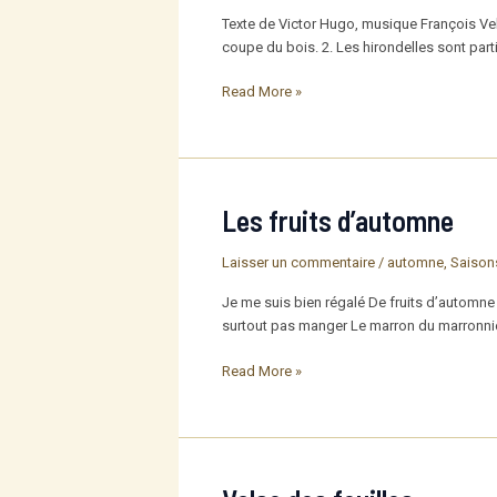
Texte de Victor Hugo, musique François Vella
coupe du bois. 2. Les hirondelles sont partie
Chanson
Read More »
d’automne
Les fruits d’automne
Laisser un commentaire
/
automne
,
Saison
Je me suis bien régalé De fruits d’automne
surtout pas manger Le marron du marronnier
Les
Read More »
fruits
d’automne