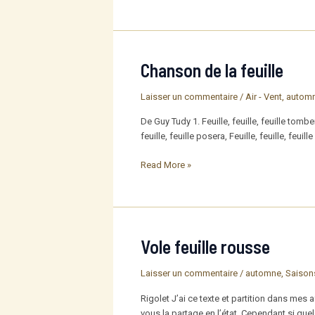
rouge,
verte
ou
bleue
Chanson de la feuille
Laisser un commentaire
/
Air - Vent
,
autom
De Guy Tudy 1. Feuille, feuille, feuille tomb
feuille, feuille posera, Feuille, feuille, feui
Chanson
Read More »
de
la
feuille
Vole feuille rousse
Laisser un commentaire
/
automne
,
Saison
Rigolet J’ai ce texte et partition dans mes 
vous la partage en l’état. Cependant si quel