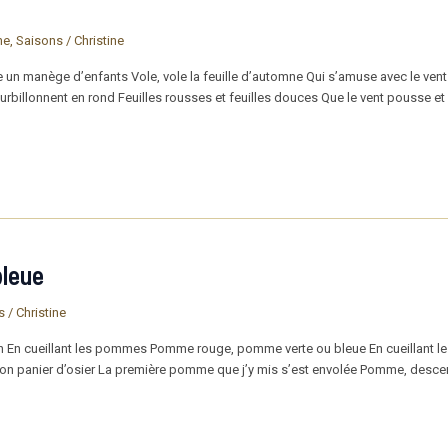
ne
,
Saisons
/
Christine
 un manège d’enfants Vole, vole la feuille d’automne Qui s’amuse avec le vent
urbillonnent en rond Feuilles rousses et feuilles douces Que le vent pousse et
bleue
s
/
Christine
in En cueillant les pommes Pomme rouge, pomme verte ou bleue En cueillant 
 ton panier d’osier La première pomme que j’y mis s’est envolée Pomme, desce