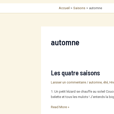
Accueil
Saisons
automne
automne
Les quatre saisons
Laisser un commentaire
/
automne
,
été
,
Hiv
1. Un petit lézard se chauffe au soleil Couc
belette et tous les mulots ! J’entends la b
Les
Read More »
quatre