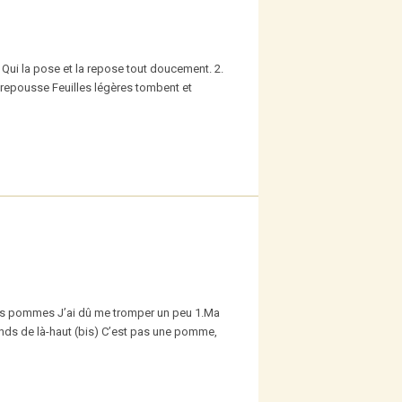
 Qui la pose et la repose tout doucement. 2.
 repousse Feuilles légères tombent et
les pommes J’ai dû me tromper un peu 1.Ma
nds de là-haut (bis) C’est pas une pomme,