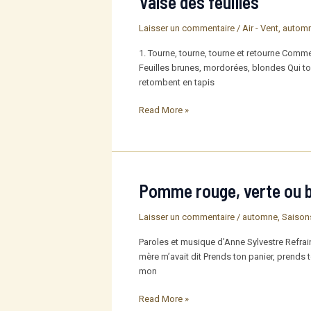
Valse des feuilles
Laisser un commentaire
/
Air - Vent
,
autom
1. Tourne, tourne, tourne et retourne Comme
Feuilles brunes, mordorées, blondes Qui to
retombent en tapis
Valse
Read More »
des
feuilles
Pomme rouge, verte ou 
Laisser un commentaire
/
automne
,
Saison
Paroles et musique d’Anne Sylvestre Refra
mère m’avait dit Prends ton panier, prends
mon
Pomme
Read More »