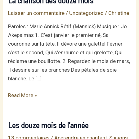
La chanson des douze mois
Laisser un commentaire
/
Uncategorized
/
Christine
Paroles : Marie Annick Rétif (Mannick) Musique : Jo
Akepsimas 1. C’est janvier le premier né, Sa
couronne sur la tête, Il dévore une galette! Février
c’est le second, Qui s’enrhume et qui grelotte, Qui
réclame une bouillotte. 2. Regardez le mois de mars,
Il dessine sur les branches Des pétales de soie
blanche. Le […]
La
Read More »
chanson
des
douze
Les douze mois de l’année
mois
13 commentaires
/
Apprendre en chantant
,
Saisons