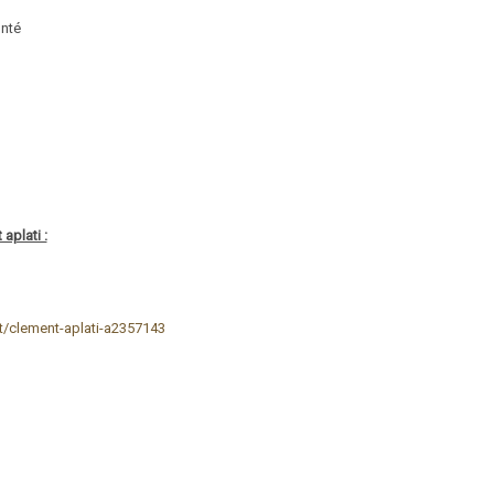
onté
aplati :
et/clement-aplati-a2357143