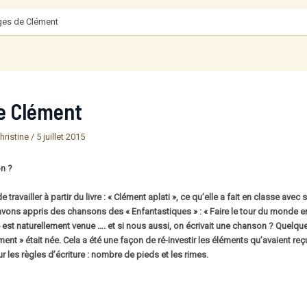
ges de Clément
e Clément
hristine
/
5 juillet 2015
n ?
e travailler à partir du livre : « Clément aplati », ce qu’elle a fait en classe av
ons appris des chansons des « Enfantastiques » : « Faire le tour du monde en 
e est naturellement venue …. et si nous aussi, on écrivait une chanson ? Quelqu
t » était née. Cela a été une façon de ré-investir les éléments qu’avaient reçu
r les règles d’écriture : nombre de pieds et les rimes.