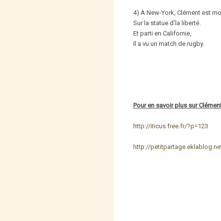
4) A New-York, Clément est m
Sur la statue d’la liberté.
Et parti en Californie,
Il a vu un match de rugby.
Pour en savoir plus sur Clément 
http://iticus.free.fr/?p=123
http://petitpartage.eklablog.n