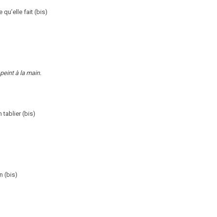
qu’elle fait (bis)
eint à la main.
tablier (bis)
n (bis)