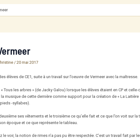
rmeer
 Vermeer
hristine
/
20 mai 2017
des élèves de CE1, suite à un travail sur l’oeuvre de Vermeer avec la maîtresse.
 Tous les arbres » (de Jacky Galou) lorsque les élèves étaient en CP et celle-c
é la musique de cette dernière comme support pour la création de « La Laitière
pieds -syllabes).
 deuxième ses vêtements et le troisième ce qu’elle fait et ce que l’on voit sur la t
 son époque et ce que représente le tableau.
 voir, la notion de rimes n’a pas pu être respectée. C’est un travail fait par les