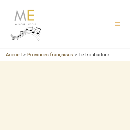
Aller
au
contenu
Mai
Men
Accueil
Provinces françaises
Le troubadour