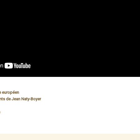
e européen
nts de Jean Naty-Boyer
s