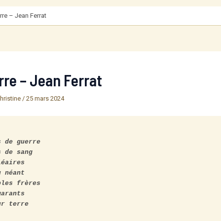
erre – Jean Ferrat
rre – Jean Ferrat
hristine
/
25 mars 2024
 de guerre

 de sang

éaires

 néant

les frères

arants

r terre
