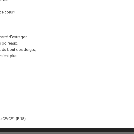
t
de cœur !
arré d’estragon
s poireaux.
t du bout des doigts,
aient plus.
de CP/CE1 (E.18)