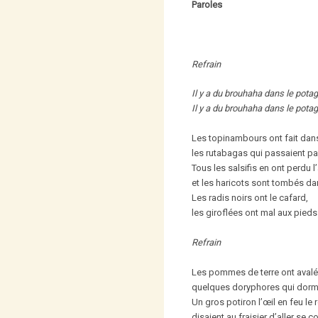
Paroles
Refrain
Il y a du brouhaha dans le potage
Il y a du brouhaha dans le potage
Les topinambours ont fait dans
les rutabagas qui passaient par
Tous les salsifis en ont perdu l’
et les haricots sont tombés dan
Les radis noirs ont le cafard,
les giroflées ont mal aux pieds
Refrain
Les pommes de terre ont avalé 
quelques doryphores qui dorm
Un gros potiron l’œil en feu le 
disaient au fraisier d’aller se co