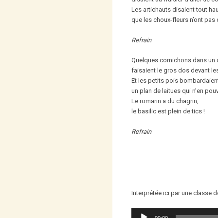
Les artichauts disaient tout hau
que les choux-fleurs n’ont pas 
Refrain
Quelques cornichons dans un c
faisaient le gros dos devant le
Et les petits pois bombardaien
un plan de laitues qui n’en pouv
Le romarin a du chagrin,
le basilic est plein de tics !
Refrain
Interprétée ici par une classe 
Lecteur