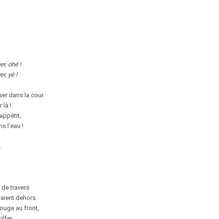
r, ohé !
r, yé !
er dans la cour
 là !
appétit,
s l’eau !
.
de travers
aient dehors.
rouge au front,
iffer.