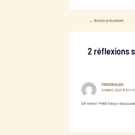
Post
←
Article précédent
navigation
2 réflexions 
FREDERIQUEG
8 MARS 2023 À 8 H 5
Oh merci ! Petit tresor decouver