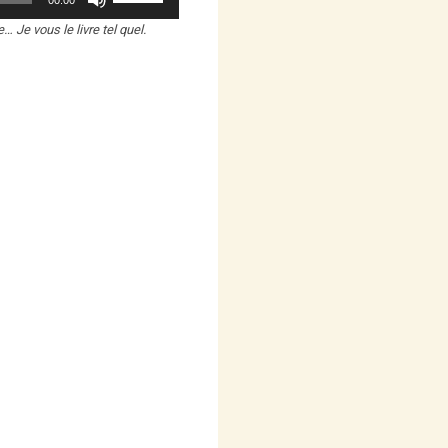
00:00
les
 Je vous le livre tel quel.
flèches
haut/bas
pour
augmenter
ou
diminuer
le
volume.