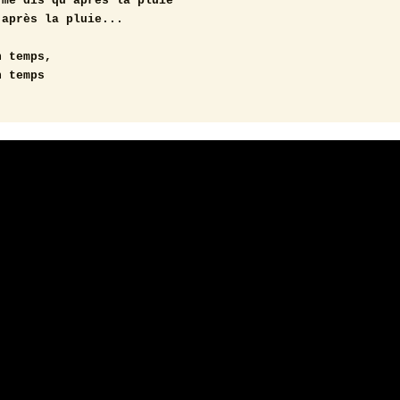
me dis qu'après la pluie

après la pluie...



 temps,

n temps