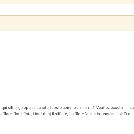
t qui siffle, galope, chuchote, tapote comme un lutin… 1. Veuillez écouter l’hist
lote, flote, flote, Hou ! (bis) Il sifflote, il sifflote Du matin jusqu’au soir Et du 