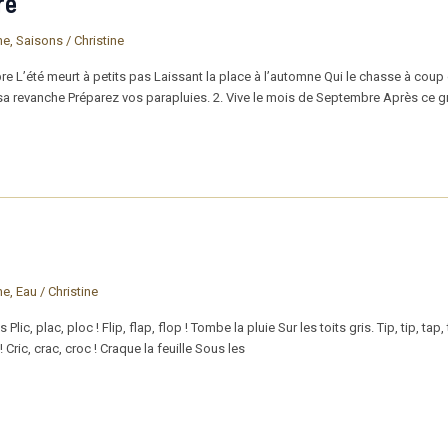
re
ne
,
Saisons
/
Christine
bre L’été meurt à petits pas Laissant la place à l’automne Qui le chasse à cou
sa revanche Préparez vos parapluies. 2. Vive le mois de Septembre Après ce g
ne
,
Eau
/
Christine
c, plac, ploc ! Flip, flap, flop ! Tombe la pluie Sur les toits gris. Tip, tip, tap, t
! Cric, crac, croc ! Craque la feuille Sous les