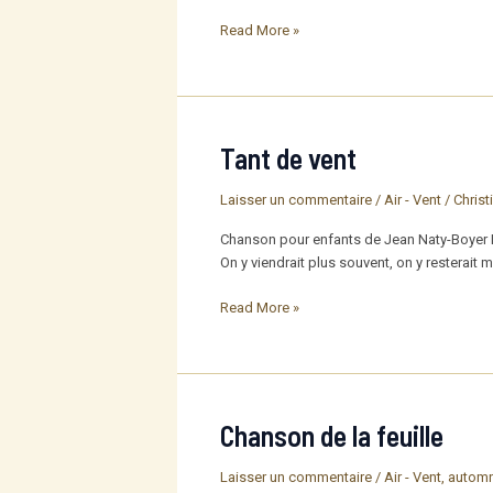
Le
Read More »
lutin
du
vent
Tant de vent
Laisser un commentaire
/
Air - Vent
/
Christ
Chanson pour enfants de Jean Naty-Boyer Re
On y viendrait plus souvent, on y resterait mê
Tant
Read More »
de
vent
Chanson de la feuille
Laisser un commentaire
/
Air - Vent
,
autom