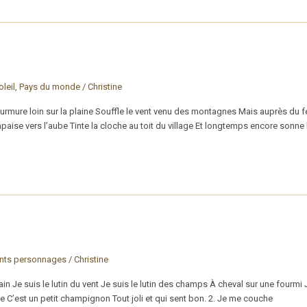
oleil
,
Pays du monde
/
Christine
rmure loin sur la plaine Souffle le vent venu des montagnes Mais auprès du fe
s’apaise vers l’aube Tinte la cloche au toit du village Et longtemps encore sonn
ents personnages
/
Christine
 Je suis le lutin du vent Je suis le lutin des champs À cheval sur une fourmi 
une C’est un petit champignon Tout joli et qui sent bon. 2. Je me couche