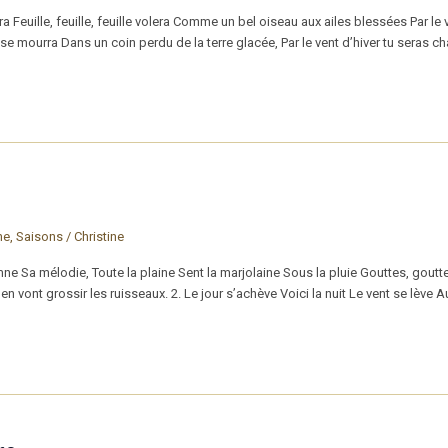
era Feuille, feuille, feuille volera Comme un bel oiseau aux ailes blessées Par le
lle se mourra Dans un coin perdu de la terre glacée, Par le vent d’hiver tu seras chas
ne
,
Saisons
/
Christine
e Sa mélodie, Toute la plaine Sent la marjolaine Sous la pluie Gouttes, goutt
n vont grossir les ruisseaux. 2. Le jour s’achève Voici la nuit Le vent se lève A