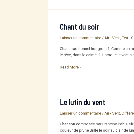
Chant du soir
Laisser un commentaire
/
Air - Vent
,
Feu - S
Chant traditionnel hongrois 1. Comme un mu
le rêve, dans le calme. 2. Lorsque le vent 
Chant
Read More »
du
soir
Le lutin du vent
Laisser un commentaire
/
Air - Vent
,
Différ
Chanson composée par Francine Pohl Refrain
couleur de prune Brille le soir au clair de l