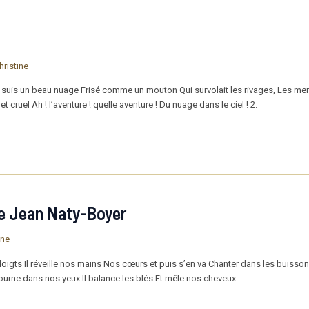
hristine
 suis un beau nuage Frisé comme un mouton Qui survolait les rivages, Les mers,
et cruel Ah ! l’aventure ! quelle aventure ! Du nuage dans le ciel ! 2.
de Jean Naty-Boyer
ine
doigts Il réveille nos mains Nos cœurs et puis s’en va Chanter dans les buisson
i tourne dans nos yeux Il balance les blés Et mêle nos cheveux