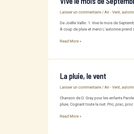
Vive le mois de Septemb
Laisser un commentaire
/
Air - Vent
,
autom
De Joëlle Vallin. 1. Vive le mois de Septem
À coup de pluie et merci L’automne prend 
Vive
Read More »
le
mois
de
Septembre
La pluie, le vent
Laisser un commentaire
/
Air - Vent
,
autom
Chanson de D. Gray pour les enfants Paroles Pli
pluie, Cognant toute la nuit. Pric, prac, proc 
La
Read More »
pluie,
le