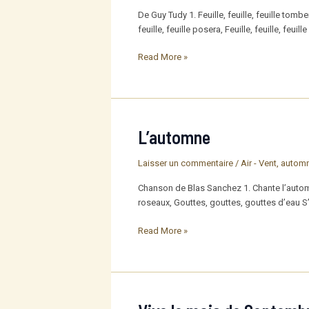
De Guy Tudy 1. Feuille, feuille, feuille tomb
feuille, feuille posera, Feuille, feuille, feui
Chanson
Read More »
de
la
feuille
L’automne
Laisser un commentaire
/
Air - Vent
,
autom
Chanson de Blas Sanchez 1. Chante l’automn
roseaux, Gouttes, gouttes, gouttes d’eau S’e
L’automne
Read More »