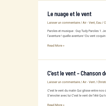
vent
Le nuage et le vent
Laisser un commentaire
/
Air - Vent
,
Eau
/
C
Paroles et musique : Guy Tudy Paroles 1. Je
l’aventure ! quelle aventure ! Du vent coquin 
Le
Read More »
nuage
et
le
vent
C’est le vent – Chanson 
Laisser un commentaire
/
Air - Vent
/
Christ
C’est le vent du matin Qui glisse entre nos 
S’envoler avec lui C’est le vent de l’été Qu
C’est
Read More »