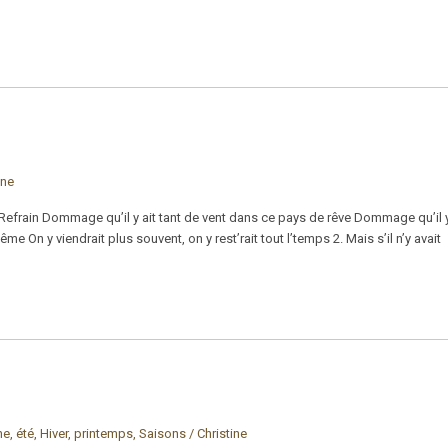
ine
frain Dommage qu’il y ait tant de vent dans ce pays de rêve Dommage qu’il y 
me On y viendrait plus souvent, on y rest’rait tout l’temps 2. Mais s’il n’y avait
ne
,
été
,
Hiver
,
printemps
,
Saisons
/
Christine