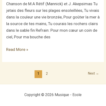
Chanson de M.A Rétif (Mannick) et J. Akepsimas Tu
jetais des fleurs sur les plages ensoleillées, Tu vivais
dans la couleur une vie bronzée, Pour goûter la mer à
la source de tes mains, Tu courais les rochers clairs
dans le sable fin Refrain: Pour mon cœur un coin de
ciel, Pour ma bouche des
Vassilis
Read More »
l’enfant
grec
Post
Next
→
1
2
pagination
Copyright © 2026 Musique - Ecole