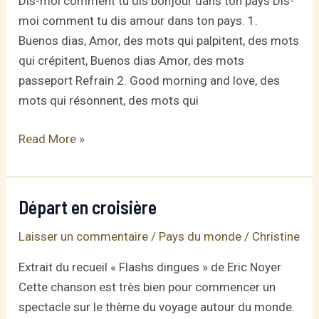
Dis-moi comment tu dis bonjour dans ton pays Dis-
moi comment tu dis amour dans ton pays. 1.
Buenos dias, Amor, des mots qui palpitent, des mots
qui crépitent, Buenos dias Amor, des mots
passeport Refrain 2. Good morning and love, des
mots qui résonnent, des mots qui
Bonjour
Read More »
Amour
Départ en croisière
Laisser un commentaire
/
Pays du monde
/
Christine
Extrait du recueil « Flashs dingues » de Eric Noyer
Cette chanson est très bien pour commencer un
spectacle sur le thème du voyage autour du monde.