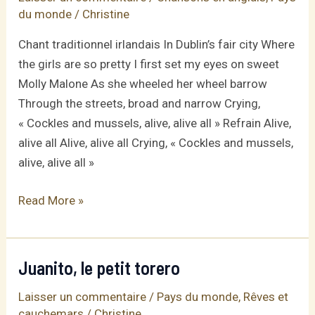
du monde
/
Christine
Chant traditionnel irlandais In Dublin’s fair city Where
the girls are so pretty I first set my eyes on sweet
Molly Malone As she wheeled her wheel barrow
Through the streets, broad and narrow Crying,
« Cockles and mussels, alive, alive all » Refrain Alive,
alive all Alive, alive all Crying, « Cockles and mussels,
alive, alive all »
Molly
Read More »
Malone
Juanito, le petit torero
Laisser un commentaire
/
Pays du monde
,
Rêves et
cauchemars
/
Christine