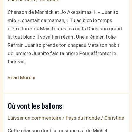
Chanson de Mannick et Jo Akepsimas 1. « Juanito
mio », chantait sa maman, « Tu as bien le temps
d’être toréro » Mais toutes les nuits Dans son grand
lit tout blanc Il voyait en rêvant Une arène en folie
Refrain Juanito prends ton chapeau Mets ton habit
de lumière Juanito fais ta prière Pour affronter le
taureau,
Juanito,
Read More »
le
petit
torero
Où vont les ballons
Laisser un commentaire
/
Pays du monde
/
Christine
Cette chanson dont la musique est de Michel