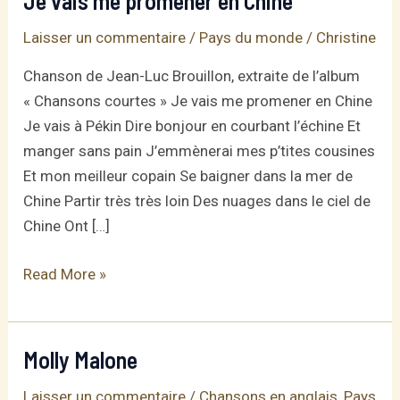
Je vais me promener en Chine
Laisser un commentaire
/
Pays du monde
/
Christine
Chanson de Jean-Luc Brouillon, extraite de l’album
« Chansons courtes » Je vais me promener en Chine
Je vais à Pékin Dire bonjour en courbant l’échine Et
manger sans pain J’emmènerai mes p’tites cousines
Et mon meilleur copain Se baigner dans la mer de
Chine Partir très très loin Des nuages dans le ciel de
Chine Ont […]
Je
Read More »
vais
me
promener
Molly Malone
en
Laisser un commentaire
/
Chansons en anglais
,
Pays
Chine