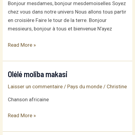
Bonjour mesdames, bonjour mesdemoiselles Soyez
chez vous dans notre univers Nous allons tous partir
en croisière Faire le tour de la terre. Bonjour
messieurs, bonjour à tous et bienvenue N’ayez
Départ
Read More »
en
croisière
Olélé moliba makasi
Laisser un commentaire
/
Pays du monde
/
Christine
Chanson africaine
Olélé
Read More »
moliba
makasi