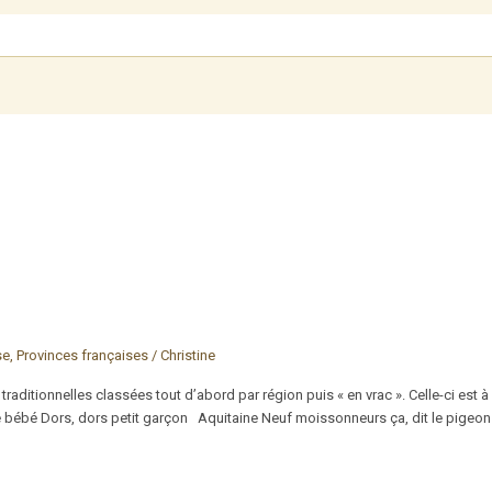
se
,
Provinces françaises
/
Christine
traditionnelles classées tout d’abord par région puis « en vrac ». Celle-ci es
ébé Dors, dors petit garçon Aquitaine Neuf moissonneurs ça, dit le pigeon L’a