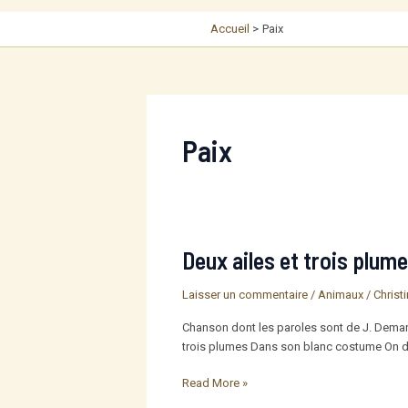
Accueil
Paix
Paix
Deux ailes et trois plum
Laisser un commentaire
/
Animaux
/
Christ
Chanson dont les paroles sont de J. Demarny 
trois plumes Dans son blanc costume On dir
Deux
Read More »
ailes