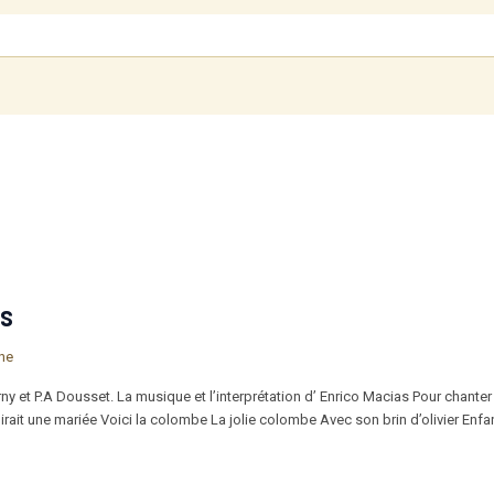
es
ine
et P.A Dousset. La musique et l’interprétation d’ Enrico Macias Pour chanter la 
ait une mariée Voici la colombe La jolie colombe Avec son brin d’olivier Enf