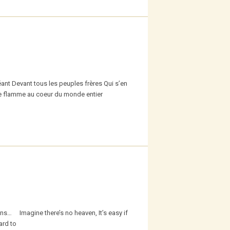
ant Devant tous les peuples frères Qui s’en
tite flamme au coeur du monde entier
ons… Imagine there’s no heaven, It’s easy if
ard to