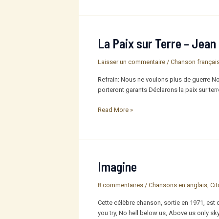
et
trois
plumes
La Paix sur Terre – Jean
Laisser un commentaire
/
Chanson françai
Refrain: Nous ne voulons plus de guerre No
porteront garants Déclarons la paix sur ter
La
Read More »
Paix
sur
Terre
–
Jean
Imagine
Ferrat
8 commentaires
/
Chansons en anglais
,
Ci
Cette célèbre chanson, sortie en 1971, est 
you try, No hell below us, Above us only sky,