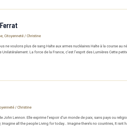
 Ferrat
se
,
Citoyenneté
/
Christine
us ne voulons plus de sang Halte aux armes nucléaires Halte à la course au né
re Unilatéralement. La force de la France, c’est l’esprit des Lumières Cette pe
toyenneté
/
Christine
de John Lennon. Elle exprime l’espoir d’un monde de paix, sans pays ou religi
 Imagine all the people Living for today… Imagine there’s no countries, It isnt h