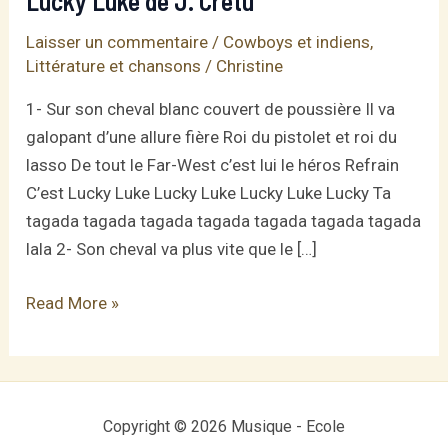
Lucky Luke de J. Cretu
Laisser un commentaire
/
Cowboys et indiens
,
Littérature et chansons
/
Christine
1- Sur son cheval blanc couvert de poussière Il va
galopant d’une allure fière Roi du pistolet et roi du
lasso De tout le Far-West c’est lui le héros Refrain
C’est Lucky Luke Lucky Luke Lucky Luke Lucky Ta
tagada tagada tagada tagada tagada tagada tagada
lala 2- Son cheval va plus vite que le […]
Lucky
Read More »
Luke
de
J.
Cretu
Copyright © 2026 Musique - Ecole