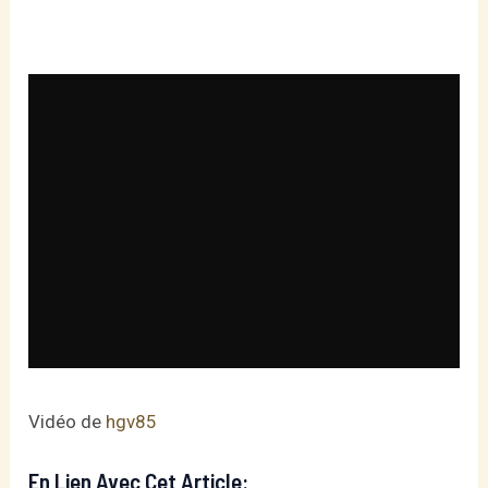
Vidéo de
hgv85
En Lien Avec Cet Article: