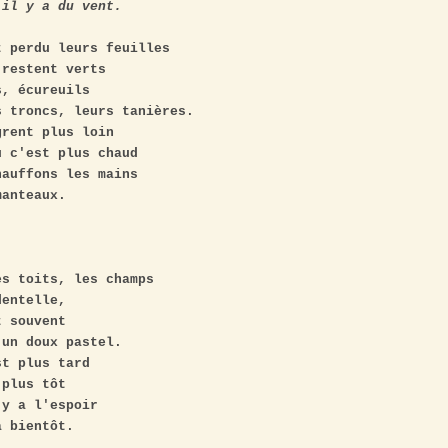
 il y a du vent.
 perdu leurs feuilles

restent verts

, écureuils

 troncs, leurs tanières.

rent plus loin

 c'est plus chaud

auffons les mains

anteaux.

s toits, les champs

entelle,

 souvent

un doux pastel.

t plus tard

plus tôt

y a l'espoir

 bientôt.
