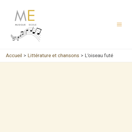
Aller
au
contenu
Mai
Men
Accueil
Littérature et chansons
L’oiseau futé