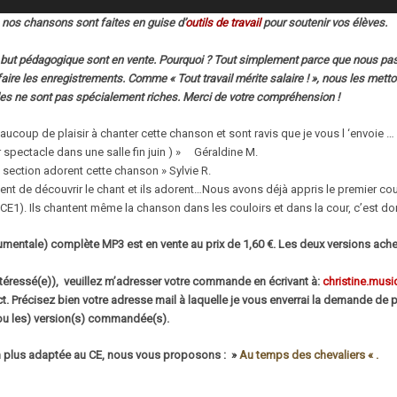
 nos chansons sont faites en guise d’
outils de travail
pour soutenir vos élèves.
but pédagogique sont en vente. Pourquoi ? Tout simplement parce que nous pass
faire les enregistrements. Comme « Tout travail mérite salaire ! », nous les metton
es ne sont pas spécialement riches.
Merci de votre compréhension !
aucoup de plaisir à chanter cette chanson et sont ravis que je vous l ‘envoie … ils s
r spectacle dans une salle fin juin ) » Géraldine M.
section adorent cette chanson » Sylvie R.
ent de découvrir le chant et ils adorent…Nous avons déjà appris le premier coup
 CE1). Ils chantent même la chanson dans les couloirs et dans la cour, c’est don
umentale) complète MP3 est en vente au prix de 1,60 €. Les deux versions achet
intéressé(e)), veuillez m’adresser votre commande en écrivant à:
christine.
musi
act. Précisez bien votre adresse mail à laquelle je vous enverrai la demande de 
 (ou les) version(s) commandée(s).
 plus adaptée au CE, nous vous proposons : »
Au temps des chevaliers
« .