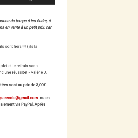
les
augmenter
flèches
ou
haut/bas
diminuer
ons du temps à les écrire, à
pour
le
s en vente à un petit prix, car
augmenter
volume.
ou
diminuer
ont fiers !!!! ( ils la
le
volume.
let et le refrain sans
c une réussite! » Valérie J.
ées sont au prix de 3,00€.
queecole@gmail.com
ou en
paiement via PayPal. Après