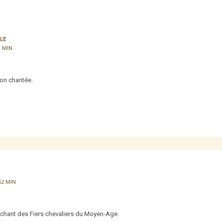
LE
1 MIN
ion chantée.
52 MIN
n chant des Fiers chevaliers du Moyen-Age.