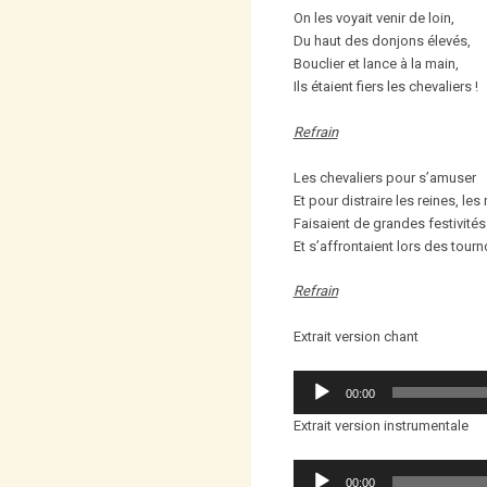
On les voyait venir de loin,
Du haut des donjons élevés,
Bouclier et lance à la main,
Ils étaient fiers les chevaliers !
Refrain
Les chevaliers pour s’amuser
Et pour distraire les reines, les 
Faisaient de grandes festivités
Et s’affrontaient lors des tourn
Refrain
Extrait version chant
Lecteur
00:00
audio
Extrait version instrumentale
Lecteur
00:00