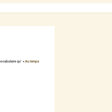
 vocabulaire qu’ «
Au temps