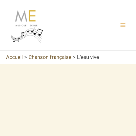
Aller
au
contenu
Mai
Men
Accueil
Chanson française
L’eau vive