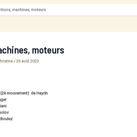
ntions, machines, moteurs
achines, moteurs
hristine
/
26 août 2023
e (2è mouvement) de Haydn
gger
iani
solov
 Boulez