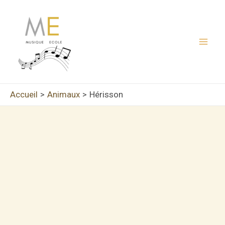
Aller
au
contenu
Mai
Men
Accueil
Animaux
Hérisson