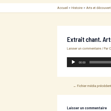
Accueil
Histoire
Arts et découver
Extrait chant. Ar
Laisser un commentaire
/ Par
C
Lecteur
00:00
audio
Post
←
Fichier média précéden
navigation
Laisser un commentaire