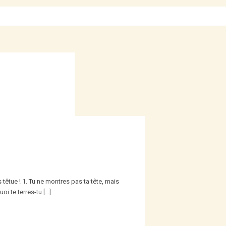
s têtue ! 1. Tu ne montres pas ta tête, mais
oi te terres-tu […]