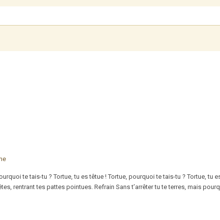
ine
quoi te tais-tu ? Tortue, tu es têtue ! Tortue, pourquoi te tais-tu ? Tortue, tu e
tes, rentrant tes pattes pointues. Refrain Sans t’arrêter tu te terres, mais pourqu