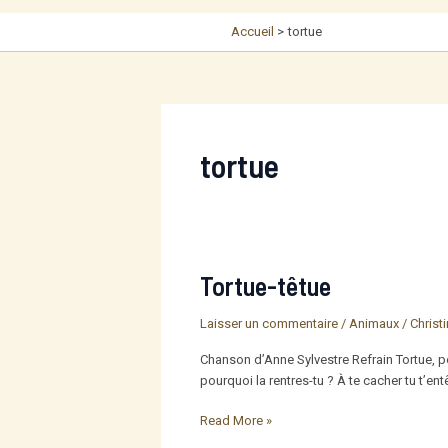
Accueil
tortue
tortue
Tortue-têtue
Laisser un commentaire
/
Animaux
/
Christ
Chanson d’Anne Sylvestre Refrain Tortue, pour
pourquoi la rentres-tu ? À te cacher tu t’entê
Tortue-
Read More »
têtue