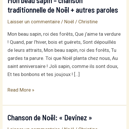
Mon beau sapin – chanson
traditionnelle de Noël + autres paroles
Laisser un commentaire
/
Noël
/
Christine
Mon beau sapin, roi des forêts, Que j’aime ta verdure
! Quand, par l’hiver, bois et guérets, Sont dépouillés
de leurs attraits, Mon beau sapin, roi des forêts, Tu
gardes ta parure. Toi que Noël planta chez nous, Au
saint anniversaire ! Joli sapin, comme ils sont doux,
Et tes bonbons et tes joujoux ! […]
Mon
Read More »
beau
sapin
–
Chanson de Noël: « Devinez »
chanson