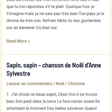
que tu me répondes s’il te plaît. Quelque fois je
t’imagine mais je ne sais pas très bien Ton pays je le
devine de très loin. Refrain Mets-tu des guirlandes
sur un bananier Ou bien sur
Noël
Read More »
au
bout
du
Sapin, sapin – chanson de Noël d’Anne
monde
Sylvestre
Laisser un commentaire
/
Noël
/
Christine
1. J’ai choisi un beau sapin, Chez moi il se trouve
bien Son pied dans la terre Le fera rester vivant En
attendant le moment Des belles lumières Quand