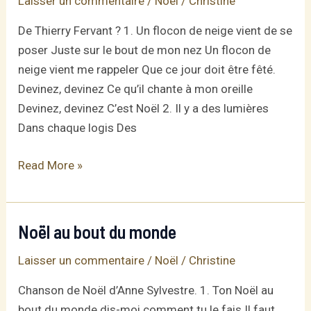
Laisser un commentaire
/
Noël
/
Christine
traditionnelle
de
De Thierry Fervant ? 1. Un flocon de neige vient de se
Noël
poser Juste sur le bout de mon nez Un flocon de
+
neige vient me rappeler Que ce jour doit être fêté.
autres
Devinez, devinez Ce qu’il chante à mon oreille
paroles
Devinez, devinez C’est Noël 2. Il y a des lumières
Dans chaque logis Des
Chanson
Read More »
de
Noël:
« Devinez »
Noël au bout du monde
Laisser un commentaire
/
Noël
/
Christine
Chanson de Noël d’Anne Sylvestre. 1. Ton Noël au
bout du monde dis-moi comment tu le fais Il faut