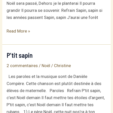
Noël sera passé, Dehors je le planterai Il pourra
grandir Il pourra se souvenir. Refrain Sapin, sapin si
les années passent Sapin, sapin J’aurai une forêt
Sapin,
Read More »
sapin
–
chanson
P’tit sapin
de
2 commentaires
/
Noël
/
Christine
Noël
d’Anne
Les paroles et la musique sont de Danièle
Sylvestre
Compère. Cette chanson est plutôt destinée à des
élèves de maternelle. Paroles Refrain P’tit sapin,
c’est Noël demain Il faut mettre tes étoiles d’argent,
P’tit sapin, c’est Noël demain Il faut mettre tes
rubans. 1) Le père Noël, cette nuit pos’ra à ton