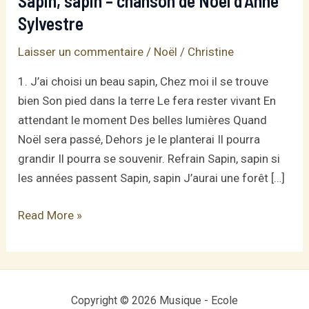
Sapin, sapin – chanson de Noël d’Anne
Sylvestre
Laisser un commentaire
/
Noël
/
Christine
1. J’ai choisi un beau sapin, Chez moi il se trouve
bien Son pied dans la terre Le fera rester vivant En
attendant le moment Des belles lumières Quand
Noël sera passé, Dehors je le planterai Il pourra
grandir Il pourra se souvenir. Refrain Sapin, sapin si
les années passent Sapin, sapin J’aurai une forêt […]
Sapin,
Read More »
sapin
–
chanson
de
Copyright © 2026 Musique - Ecole