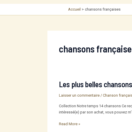
Accueil
chansons françaises
chansons française
Les plus belles chanson
Laisser un commentaire
/
Chanson françai
Collection Notre temps 14 chansons Ce recue
intéressé(e) par son achat, vous pouvez m
Les
Read More »
plus