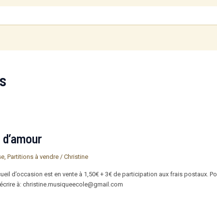
s
s d’amour
se
,
Partitions à vendre
/
Christine
il d’occasion est en vente à 1,50€ + 3€ de participation aux frais postaux. P
’écrire à: christine.musiqueecole@gmail.com