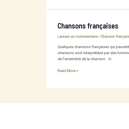
belles
chansons
d’amour
Chansons françaises
Laisser un commentaire
/
Chanson françai
Quelques chansons françaises qui peuvent êt
chansons sont interprétées par des hommes,
de l’ensemble de la chanson. H.
Chansons
Read More »
françaises