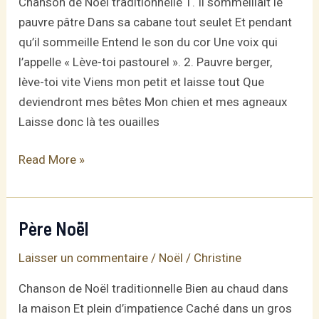
Chanson de Noël traditionnelle 1. Il sommeillait le
pauvre pâtre Dans sa cabane tout seulet Et pendant
qu’il sommeille Entend le son du cor Une voix qui
l’appelle « Lève-toi pastourel ». 2. Pauvre berger,
lève-toi vite Viens mon petit et laisse tout Que
deviendront mes bêtes Mon chien et mes agneaux
Laisse donc là tes ouailles
Noël
Read More »
du
Velay
Père Noël
Laisser un commentaire
/
Noël
/
Christine
Chanson de Noël traditionnelle Bien au chaud dans
la maison Et plein d’impatience Caché dans un gros