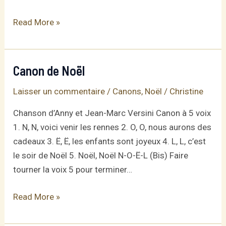
C’est
Read More »
Noël
qui
est
Canon de Noël
arrivé
Laisser un commentaire
/
Canons
,
Noël
/
Christine
Chanson d’Anny et Jean-Marc Versini Canon à 5 voix
1. N, N, voici venir les rennes 2. O, O, nous aurons des
cadeaux 3. Ë, Ë, les enfants sont joyeux 4. L, L, c’est
le soir de Noël 5. Noël, Noël N-O-Ë-L (Bis) Faire
tourner la voix 5 pour terminer…
Canon
Read More »
de
Noël