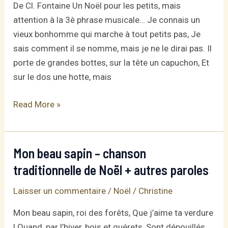
De Cl. Fontaine Un Noël pour les petits, mais
attention à la 3è phrase musicale… Je connais un
vieux bonhomme qui marche à tout petits pas, Je
sais comment il se nomme, mais je ne le dirai pas. Il
porte de grandes bottes, sur la tête un capuchon, Et
sur le dos une hotte, mais
Noël
Read More »
pour
les
petits
Mon beau sapin – chanson
traditionnelle de Noël + autres paroles
Laisser un commentaire
/
Noël
/
Christine
Mon beau sapin, roi des forêts, Que j’aime ta verdure
! Quand, par l’hiver, bois et guérets, Sont dépouillés