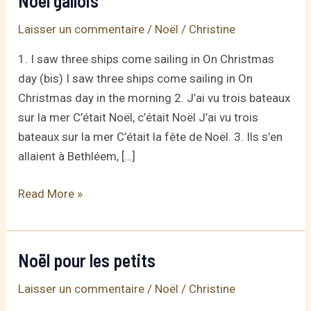
Noël gallois
Laisser un commentaire
/
Noël
/
Christine
1. I saw three ships come sailing in On Christmas
day (bis) I saw three ships come sailing in On
Christmas day in the morning 2. J’ai vu trois bateaux
sur la mer C’était Noël, c’était Noël J’ai vu trois
bateaux sur la mer C’était la fête de Noël. 3. Ils s’en
allaient à Bethléem, […]
Noël
Read More »
gallois
Noël pour les petits
Laisser un commentaire
/
Noël
/
Christine