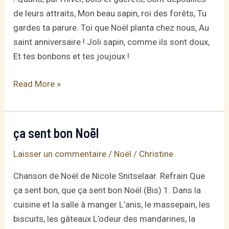
de leurs attraits, Mon beau sapin, roi des forêts, Tu
gardes ta parure. Toi que Noël planta chez nous, Au
saint anniversaire ! Joli sapin, comme ils sont doux,
Et tes bonbons et tes joujoux !
Mon
Read More »
beau
sapin
–
ça sent bon Noël
chanson
Laisser un commentaire
/
Noël
/
Christine
traditionnelle
de
Chanson de Noël de Nicole Snitselaar. Refrain Que
Noël
ça sent bon, que ça sent bon Noël (Bis) 1. Dans la
+
cuisine et la salle à manger L’anis, le massepain, les
autres
biscuits, les gâteaux L’odeur des mandarines, la
paroles