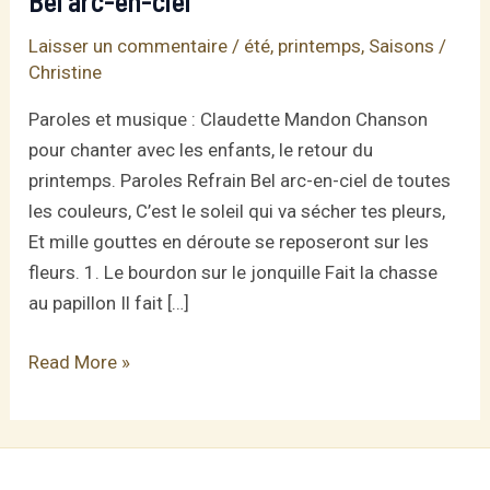
Bel arc-en-ciel
Laisser un commentaire
/
été
,
printemps
,
Saisons
/
Christine
Paroles et musique : Claudette Mandon Chanson
pour chanter avec les enfants, le retour du
printemps. Paroles Refrain Bel arc-en-ciel de toutes
les couleurs, C’est le soleil qui va sécher tes pleurs,
Et mille gouttes en déroute se reposeront sur les
fleurs. 1. Le bourdon sur le jonquille Fait la chasse
au papillon Il fait […]
Bel
Read More »
arc-
en-
ciel