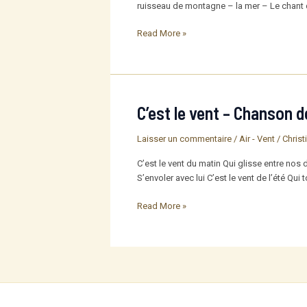
ruisseau de montagne – la mer – Le chant de
Les
Read More »
quatre
éléments
C’est le vent – Chanson 
Laisser un commentaire
/
Air - Vent
/
Christ
C’est le vent du matin Qui glisse entre nos 
S’envoler avec lui C’est le vent de l’été Qu
C’est
Read More »
le
vent
–
Chanson
de
Jean
Naty-