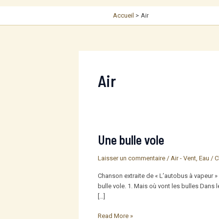
Accueil
Air
Air
Une bulle vole
Laisser un commentaire
/
Air - Vent
,
Eau
/
C
Chanson extraite de « L’autobus à vapeur » P
bulle vole. 1. Mais où vont les bulles Dans
[…]
Une
Read More »