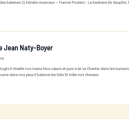
s baleines 2) Extraits musicaux – Francis Poulenc : Le bestiaire (le dauphin, l
de Jean Naty-Boyer
ine
doigts Il réveille nos mains Nos cœurs et puis s’en va Chanter dans les buisson
i tourne dans nos yeux Il balance les blés Et mêle nos cheveux