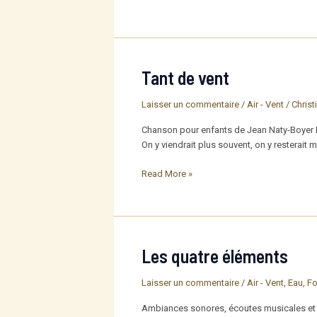
bulle
vole
Tant de vent
Laisser un commentaire
/
Air - Vent
/
Christ
Chanson pour enfants de Jean Naty-Boyer Re
On y viendrait plus souvent, on y resterait mê
Tant
Read More »
de
vent
Les quatre éléments
Laisser un commentaire
/
Air - Vent
,
Eau
,
Fo
Ambiances sonores, écoutes musicales et ch