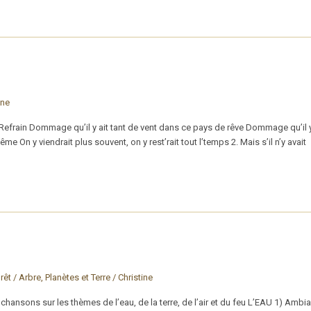
ine
frain Dommage qu’il y ait tant de vent dans ce pays de rêve Dommage qu’il y 
me On y viendrait plus souvent, on y rest’rait tout l’temps 2. Mais s’il n’y avait
rêt / Arbre
,
Planètes et Terre
/
Christine
ansons sur les thèmes de l’eau, de la terre, de l’air et du feu L’EAU 1) Amb